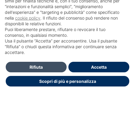
simili per finalità tecniche e, con il tuo consenso, anche per
“interazioni e funzionalità semplici”, “miglioramento
dell'esperienza” e “targeting e pubblicità” come specificato
nella
cookie policy
. Il rifiuto del consenso può rendere non
disponibili le relative funzioni.
Puoi liberamente prestare, rifiutare o revocare il tuo
consenso, in qualsiasi momento.
Usa il pulsante “Accetta” per acconsentire. Usa il pulsante
SailPortal 8.5.1 build 18
“Rifiuta” o chiudi questa informativa per continuare senza
accettare.
Dichiarazione di accessibilità
Rifiuta
Accetta
Scopri di più e personalizza
Copyright © 2026.
Educasoftware
Ottimizzato per Chrome