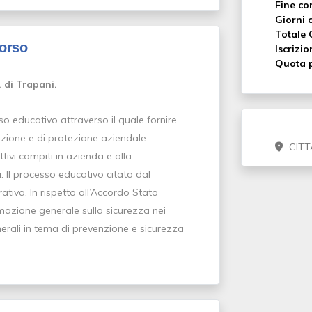
Fine co
Giorni c
Totale 
corso
Iscrizio
Quota p
. di Trapani.
so educativo attraverso il quale fornire
enzione e di protezione aziendale
CITT
ivi compiti in azienda e alla
i. Il processo educativo citato dal
ativa. In rispetto all’Accordo Stato
ormazione generale sulla sicurezza nei
nerali in tema di prevenzione e sicurezza