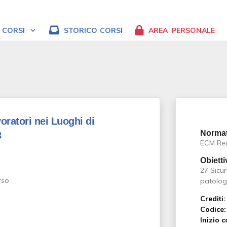
CORSI
STORICO
CORSI
AREA
PERSONALE
oratori nei Luoghi di
Normat
3
ECM Regi
Obietti
27 Sicur
patolog
Crediti:
Codice:
Inizio c