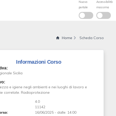
Home
Scheda Corso
Informazioni Corso
iva:
onale Sicilia
vo:
ezza e igiene negli ambienti e nei luoghi di lavoro e
ie correlate. Radioprotezione
4.0
11142
orso:
16/06/2025
-
dalle: 14:00