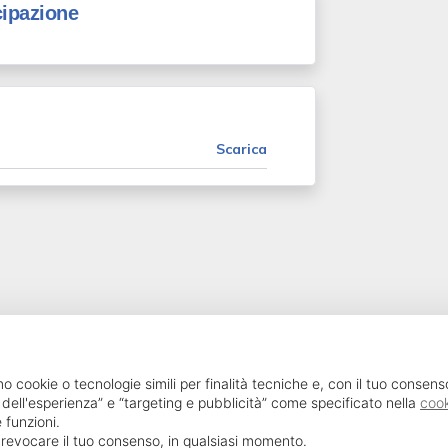
cipazione
Scarica
SailPortal 8.5.1 build 18
mo cookie o tecnologie simili per finalità tecniche e, con il tuo consens
 dell'esperienza” e “targeting e pubblicità” come specificato nella
cook
 funzioni.
o revocare il tuo consenso, in qualsiasi momento.